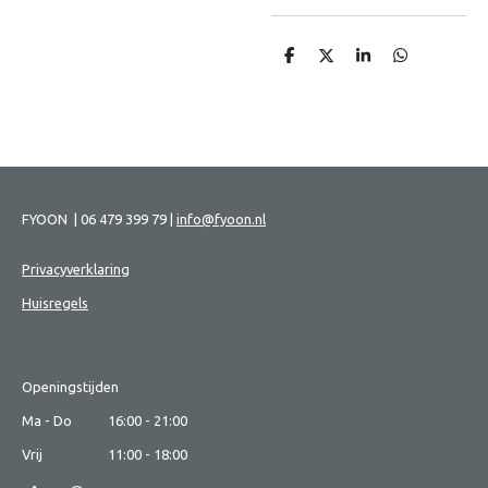
D
D
S
D
e
e
h
e
l
e
a
l
e
l
r
e
n
e
n
FYOON |
06 479 399 79 |
info@fyoon.nl
Privacyverklaring
Huisregels
Openingstijden
Ma - Do 16:00 - 21:00
Vrij 11:00 - 18:00