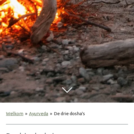
Welkom
»
Ayurveda
»
De drie dosha's