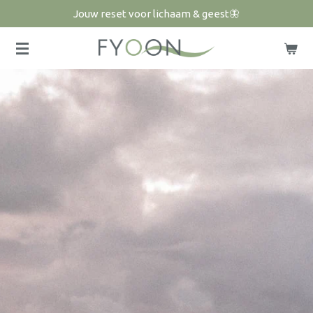
Jouw reset voor lichaam & geest🦋
Ga
direct
naar
de
hoofdinhoud